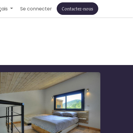
Contactez-nous
çais
Á PROPOS
Se connecter
PRIVATISATION
PARTENAIRES